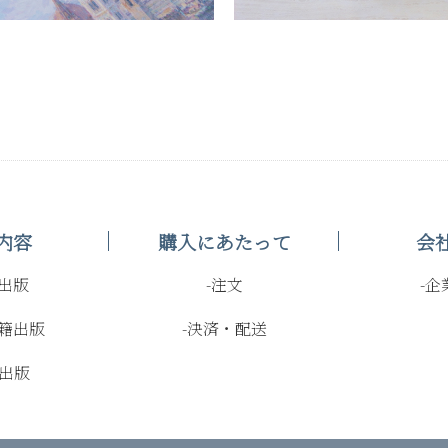
内容
購入にあたって
会
常出版
-注文
-企
書籍出版
-決済・配送
D出版