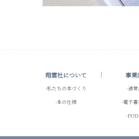
翔雲社について
事業
-私たちの本づくり
-通
-本の仕様
-電子
-PO