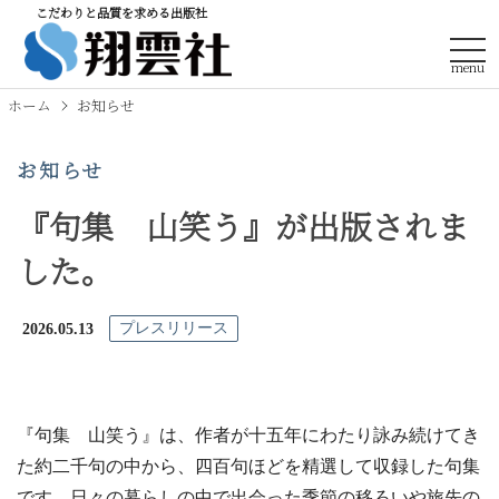
こだわりと品質を求める出版社
tog
ホーム
お知らせ
お知らせ
『句集 山笑う』が出版されま
した。
2026.05.13
プレスリリース
『句集 山笑う』は、作者が十五年にわたり詠み続けてき
た約二千句の中から、四百句ほどを精選して収録した句集
です。日々の暮らしの中で出会った季節の移ろいや旅先の